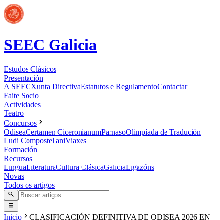
SEEC Galicia
Estudos Clásicos
Presentación
A SEEC
Xunta Directiva
Estatutos e Regulamento
Contactar
Faite Socio
Actividades
Teatro
Concursos
Odisea
Certamen Ciceronianum
Parnaso
Olimpíada de Tradución
Ludi Compostellani
Viaxes
Formación
Recursos
Lingua
Literatura
Cultura Clásica
Galicia
Ligazóns
Novas
Todos os artigos
Inicio
CLASIFICACIÓN DEFINITIVA DE ODISEA 2026 EN