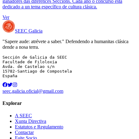
ganadores das diferences Seccións. Cada ano o concurso está
dedicado a un tema específico de cultura clásica.
Ver
SEEC Galicia
"Sapere aude: atrévete a saber." Defendendo a humanitas clásica
dende a nosa terra.
Sección de Galicia da SEEC

Facultade de Filoloxía

Avda. de Castelao s/n

15782-Santiago de Compostela

España
seec.galicia.oficial@gmail.com
Explorar
A SEEC
Xunta Directiva
Estatutos e Regulamento
Contactar
Faite Socio