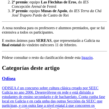
2º premio
: equipo
Las Flechitas de Eros
, do
IES
Concepción Arenal
de Ferrol
3º premio
: equipo
Musas de Apolo
, do
IES Terra da Chá
José Trapero Pardo
de Castro de Rei
A nosa noraboa para os profesores e alumnos premiados, que se fai
extensiva a todos os participantes.
E moitos ánimos para
SEREAS
, que representarán a Galicia na
final estatal
do vindeiro mércores 11 de febreiro.
Pódese consultar o resto da clasificación dende esta
ligazón
.
Categorías deste artigo
Odisea
ODISEA é un concurso sobre cultura clásica creado por SEEC
Galicia no ano 2006. Desenvólvese en rede e está dirixido a
estudantes de ensino secundario e de bacharelato. Conta cunha fase
local en Galicia e en cada unha das outras Seccións da SEEC que
participan, e con outra fase a nivel estatal á que concorren os