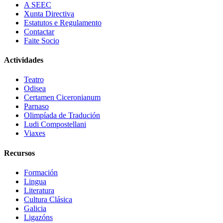
A SEEC
Xunta Directiva
Estatutos e Regulamento
Contactar
Faite Socio
Actividades
Teatro
Odisea
Certamen Ciceronianum
Parnaso
Olimpíada de Tradución
Ludi Compostellani
Viaxes
Recursos
Formación
Lingua
Literatura
Cultura Clásica
Galicia
Ligazóns