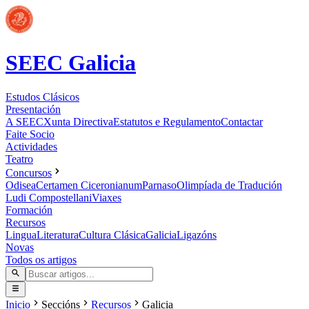
SEEC Galicia
Estudos Clásicos
Presentación
A SEEC
Xunta Directiva
Estatutos e Regulamento
Contactar
Faite Socio
Actividades
Teatro
Concursos
Odisea
Certamen Ciceronianum
Parnaso
Olimpíada de Tradución
Ludi Compostellani
Viaxes
Formación
Recursos
Lingua
Literatura
Cultura Clásica
Galicia
Ligazóns
Novas
Todos os artigos
Inicio
Seccións
Recursos
Galicia