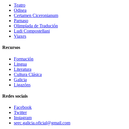
Teatro
Odisea
Certamen Ciceronianum
Parnaso
Olimpíada de Tradución
Ludi Compostellani
Viaxes
Recursos
Formación
Lingua
Literatura
Cultura Clásica
Galicia
Ligazóns
Redes sociais
Facebook
Twitter
Instagram
seec.galicia.oficial@gmail.com