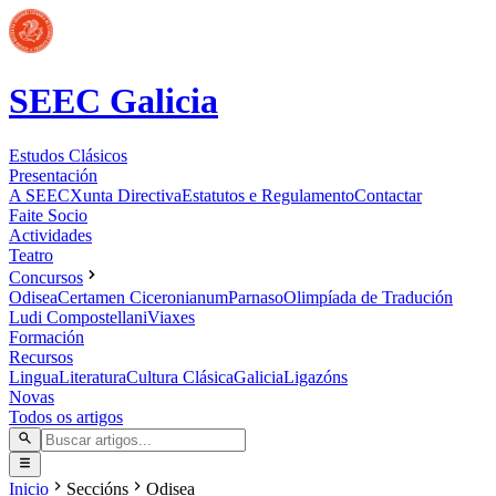
SEEC Galicia
Estudos Clásicos
Presentación
A SEEC
Xunta Directiva
Estatutos e Regulamento
Contactar
Faite Socio
Actividades
Teatro
Concursos
Odisea
Certamen Ciceronianum
Parnaso
Olimpíada de Tradución
Ludi Compostellani
Viaxes
Formación
Recursos
Lingua
Literatura
Cultura Clásica
Galicia
Ligazóns
Novas
Todos os artigos
Inicio
Seccións
Odisea