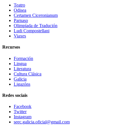
Teatro
Odisea
Certamen Ciceronianum
Parnaso
Olimpíada de Tradución
Ludi Compostellani
Viaxes
Recursos
Formación
Lingua
Literatura
Cultura Clásica
Galicia
Ligazóns
Redes sociais
Facebook
Twitter
Instagram
seec.galicia.oficial@gmail.com