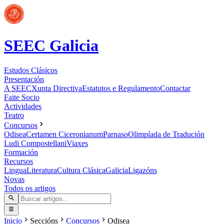
SEEC Galicia
Estudos Clásicos
Presentación
A SEEC
Xunta Directiva
Estatutos e Regulamento
Contactar
Faite Socio
Actividades
Teatro
Concursos
Odisea
Certamen Ciceronianum
Parnaso
Olimpíada de Tradución
Ludi Compostellani
Viaxes
Formación
Recursos
Lingua
Literatura
Cultura Clásica
Galicia
Ligazóns
Novas
Todos os artigos
Inicio
Seccións
Concursos
Odisea